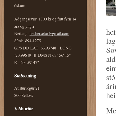
óskum
Aðgangseyrir: 1700 kr og frítt fyrir 14
ára og yngri
hei
Netfang:
fischersetur@gmail.com
lag
Sími: 894-1275
Sov
GPS DD LAT 63.93748 LONG
-20.99649 ||| DMS N 63° 56' 15"
ald
E -20° 59' 47"
ein
stó
Staðsetning
ári
Austurvegur 21
hei
800 Selfoss
Með
Viðburðir