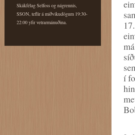
ein
Skákfélag Selfoss og nágrennis,
sam
SSON, teflir á miðvikudögum 19:30-
22:00 yfir vetrarmánuðina.
17.
ein
má 
síð
sem
í f
hin
met
Bo