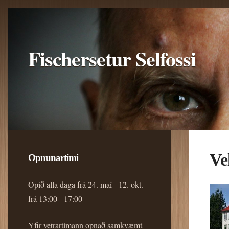
Fischersetur Selfossi
Ve
Opnunartími
Opið alla daga frá 24. maí - 12. okt.
frá 13:00 - 17:00
Yfir vetrartímann opnað samkvæmt